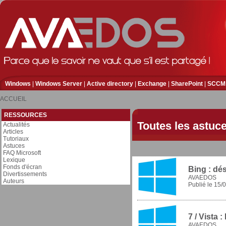
Windows
|
Windows Server
|
Active directory
|
Exchange
|
SharePoint
|
SCCM
ACCUEIL
RESSOURCES
Toutes les astuc
Actualités
Articles
Tutoriaux
Astuces
FAQ Microsoft
Lexique
Fonds d'écran
Bing : dés
Divertissements
AVAEDOS
Auteurs
Publié le
15/0
7 / Vista
AVAEDOS